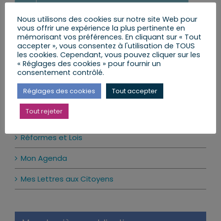
MES LETTRES ENVOYÉES AUX CITOYENS
Nous utilisons des cookies sur notre site Web pour
vous offrir une expérience la plus pertinente en
POSER UNE QUESTION AU DÉPUTÉ
mémorisant vos préférences. En cliquant sur « Tout
accepter », vous consentez à l'utilisation de TOUS
LE CALENDRIER DES PERMANENCES
les cookies. Cependant, vous pouvez cliquer sur les
« Réglages des cookies » pour fournir un
consentement contrôlé.
Réglages des cookies
Tout accepter
Actualité par catégories
Tout rejeter
Mes Actions
Réformes et Lois
Mon Agenda
Mes Lettres aux Citoyens