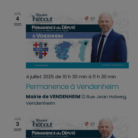
date.
de
vues
JUIL
4
Évènemen
2025
4 juillet 2025 de 10 h 30 min
à
11 h 30 min
Permanence à Vendenheim
Mairie de VENDENHEIM
12 Rue Jean Holweg,
Vendenheim
JUIL
3
2025