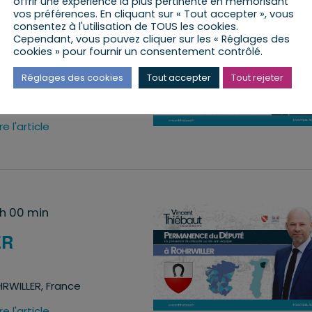
offrir une expérience la plus pertinente en mémorisant
vos préférences. En cliquant sur « Tout accepter », vous
consentez à l'utilisation de TOUS les cookies.
 00 min
Cependant, vous pouvez cliquer sur les « Réglages des
cookies » pour fournir un consentement contrôlé.
ER
Réglages des cookies
Tout accepter
Tout rejeter
RWILLER, France
ire l'article
 h 00 min
ER
RWILLER, France
ire l'article