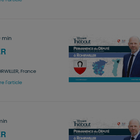
0 min
ER
RWILLER, France
ire l'article
min
ER