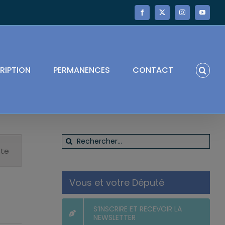
Facebook
X
Instagram
YouTube
RIPTION
PERMANENCES
CONTACT
Navigation
Rechercher:
de
ste
vues
Évènement
Vous et votre Député
S’INSCRIRE ET RECEVOIR LA
NEWSLETTER