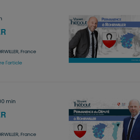
n
ER
RWILLER, France
ire l'article
 00 min
ER
RWILLER, France