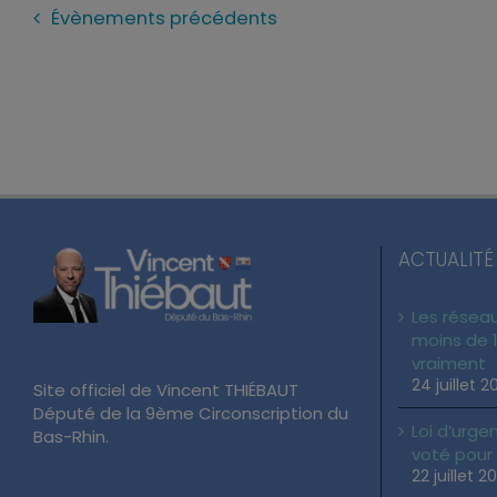
Évènements
précédents
ACTUALITÉ
Les réseau
moins de 1
vraiment
24 juillet 2
Site officiel de Vincent THIÉBAUT
Député de la 9ème Circonscription du
Loi d’urgen
Bas-Rhin.
voté pour
22 juillet 2