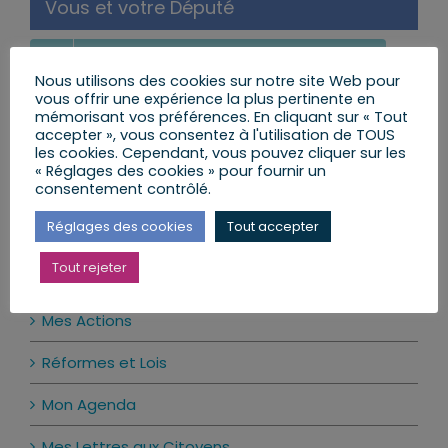
Vous et votre Député
S’INSCRIRE ET RECEVOIR LA NEWSLETTER
Nous utilisons des cookies sur notre site Web pour
vous offrir une expérience la plus pertinente en
MES LETTRES ENVOYÉES AUX CITOYENS
mémorisant vos préférences. En cliquant sur « Tout
accepter », vous consentez à l'utilisation de TOUS
POSER UNE QUESTION AU DÉPUTÉ
les cookies. Cependant, vous pouvez cliquer sur les
« Réglages des cookies » pour fournir un
consentement contrôlé.
LE CALENDRIER DES PERMANENCES
Réglages des cookies
Tout accepter
Tout rejeter
Actualité par catégories
Mes Actions
Réformes et Lois
Mon Agenda
Mes Lettres aux Citoyens