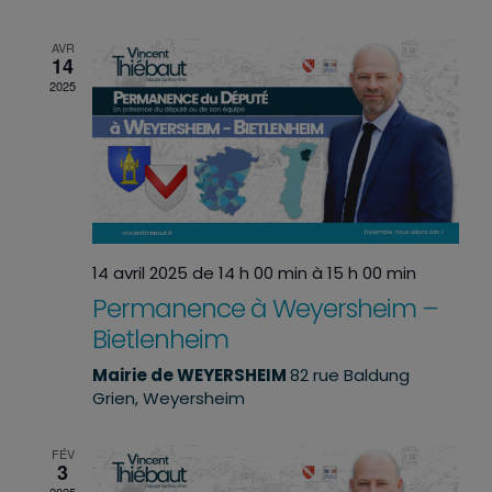
date.
de
vues
AVR
14
Évènemen
2025
14 avril 2025 de 14 h 00 min
à
15 h 00 min
Permanence à Weyersheim –
Bietlenheim
Mairie de WEYERSHEIM
82 rue Baldung
Grien, Weyersheim
FÉV
3