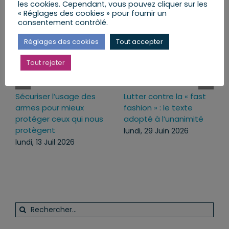
Articles similaires
les cookies. Cependant, vous pouvez cliquer sur les
« Réglages des cookies » pour fournir un
consentement contrôlé.
Réglages des cookies
Tout accepter
Tout rejeter
Sécuriser l’usage des
Lutter contre la « fast
armes pour mieux
fashion » : le texte
protéger ceux qui nous
adopté à l’unanimité
protègent
lundi, 29 Juin 2026
lundi, 13 Juil 2026
Rechercher: