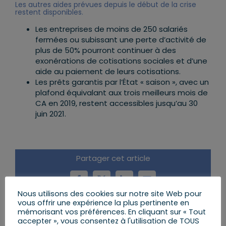
Les autres aides prévues depuis le début de la crise
restent disponibles.
Les entreprises de moins de 250 salariés
fermées ou subissant une perte d’activité de
plus de 50% pourront continuer à des
exonérations de cotisations sociales et d’une
aide au paiement de leurs cotisations.
Les prêts garantis par l’État « saison », avec un
plafond équivalant aux trois meilleurs mois de
CA en 2019, restent accessibles jusqu’au 30
juin 2021.
Partager cet article
Facebook
X
LinkedIn
Email
Nous utilisons des cookies sur notre site Web pour
vous offrir une expérience la plus pertinente en
mémorisant vos préférences. En cliquant sur « Tout
accepter », vous consentez à l'utilisation de TOUS