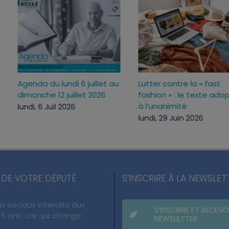
Agenda du lundi 6 juillet au
Lutter contre la « fas
26
dimanche 12 juillet 2026
fashion » : le texte 
à l’unanimité
lundi, 6 Juil 2026
lundi, 29 Juin 2026
 DE VOTRE DÉPUTÉ
S’INSCRIRE À LA NEWSLET
x sociaux interdits aux
S’INSCRIRE ET RECEVO
5 ans : ce qui change
NEWSLETTER