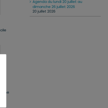
Agenda du lundi 20 juillet au
dimanche 26 juillet 2026
20 juillet 2026
cile
an
steine