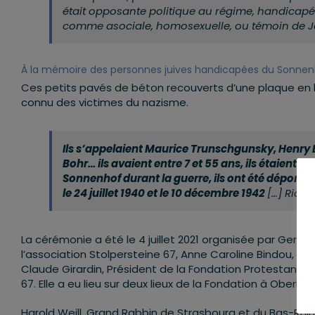
était opposante politique au régime, handicapé
comme asociale, homosexuelle, ou témoin de 
À la mémoire des personnes juives handicapées du Sonne
Ces petits pavés de béton recouverts d’une plaque en la
connu des victimes du nazisme.
Ils s’appelaient Maurice Trunschgunsky, Henry Ba
Bohr… ils avaient entre 7 et 55 ans, ils étaient 
Sonnenhof durant la guerre, ils ont été déportés 
le 24 juillet 1940 et le 10 décembre 1942
[…] Rich
La cérémonie a été le 4 juillet 2021 organisée par Ge
l’association Stolpersteine 67, Anne Caroline Bindou, D
Claude Girardin, Président de la Fondation Protestante 
67. Elle a eu lieu sur deux lieux de la Fondation à Oberhoff
Harold Weill, Grand Rabbin de Strasbourg et du Bas-Rhi