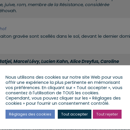
e, juive, rom, membre de la Résistance, considérée
Jéhovah.
nhof
iton gravée sont scellés dans le sol, devant le dernier domi
tjel, Marcel Lévy, Lucien Kahn, Alice Dreyfus, Caroline
tous handicapés et résidents de la Fondation protestante du
à Auschwitz ou ils ont disparu sans laisser de traces entre
Nous utilisons des cookies sur notre site Web pour vous
ard Aboaf, membre de l’association Stolpersteine 67
offrir une expérience la plus pertinente en mémorisant
vos préférences. En cliquant sur « Tout accepter », vous
consentez à l'utilisation de TOUS les cookies.
Cependant, vous pouvez cliquer sur les « Réglages des
rdy Dreyer, conservateur du musée du Sonnehof et membre de
cookies » pour fournir un consentement contrôlé.
irectrice générale de la Fondation Protestante Sonnenhof, Je
Sonnenhof et Richard Aboaf, Président l’association Stolper
Réglages des cookies
Tout accepter
Tout rejeter
en et Bischwiller.
n, était présent. Ensemble, nous avons évoqué les personnes