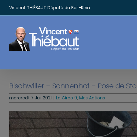
Passer
Vincent THIÉBAUT Député du Bas-Rhin
au
contenu
Bischwiller – Sonnenhof – Pose de Sto
mercredi, 7 Juil 2021
|
La Circo 9
,
Mes Actions