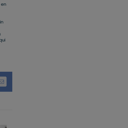
 en
in
s
qui
dIn
Email