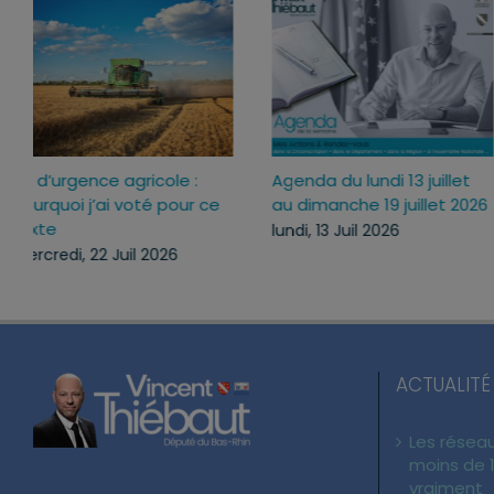
Loi d’urgence agricole :
Agenda du lundi 13 juillet
pourquoi j’ai voté pour ce
au dimanche 19 juillet 20
texte
lundi, 13 Juil 2026
mercredi, 22 Juil 2026
ACTUALITÉ
Les réseau
moins de 1
vraiment