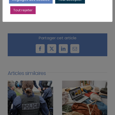
présenté dans le courant de 2019. L’objectif est de
faire en sorte que, progressivement, chaque euro
Tout rejeter
cotisé donne les mêmes droits à tous les Français.
Partager cet article
Facebook
X
LinkedIn
Email
Articles similaires