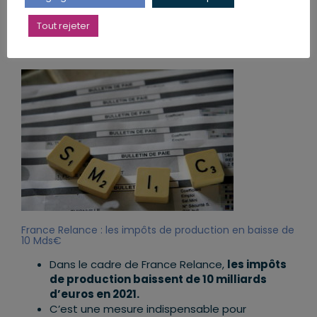
heures de travail hebdomadaire.
La revalorisation annuelle du Smic est liée à
Tout rejeter
l’évolution de l’inflation et des salaires pour les
ménages les plus modestes.
France Relance : les impôts de production en baisse de
10 Mds€
Dans le cadre de France Relance,
les impôts
de production baissent de 10 milliards
d’euros en 2021.
C’est une mesure indispensable pour