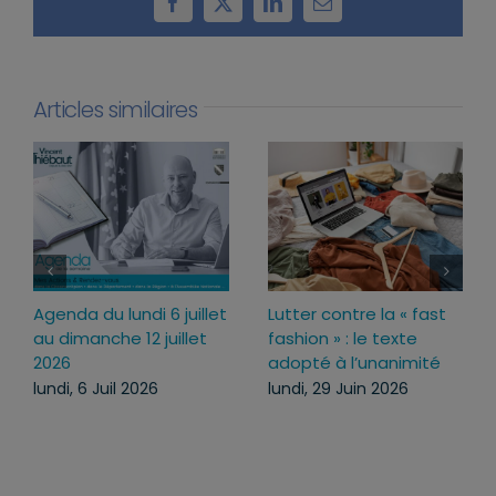
Facebook
X
LinkedIn
Email
Articles similaires
da du lundi 6 juillet
Lutter contre la « fast
Loi d’ur
imanche 12 juillet
fashion » : le texte
pourquoi
adopté à l’unanimité
ce text
, 6 Juil 2026
lundi, 29 Juin 2026
mercredi