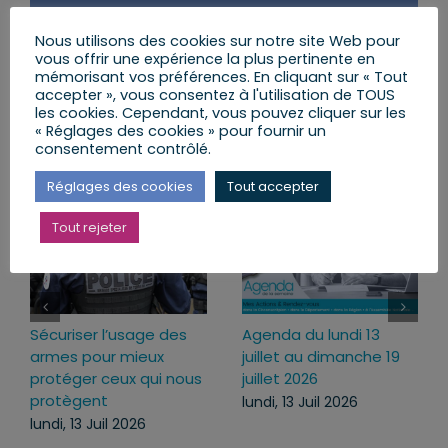
Partager cet article
Nous utilisons des cookies sur notre site Web pour
vous offrir une expérience la plus pertinente en
Facebook
X
LinkedIn
Email
mémorisant vos préférences. En cliquant sur « Tout
accepter », vous consentez à l'utilisation de TOUS
les cookies. Cependant, vous pouvez cliquer sur les
« Réglages des cookies » pour fournir un
Articles similaires
consentement contrôlé.
Réglages des cookies
Tout accepter
Tout rejeter
Sécuriser l’usage des
Agenda du lundi 13
armes pour mieux
juillet au dimanche 19
protéger ceux qui nous
juillet 2026
protègent
lundi, 13 Juil 2026
lundi, 13 Juil 2026