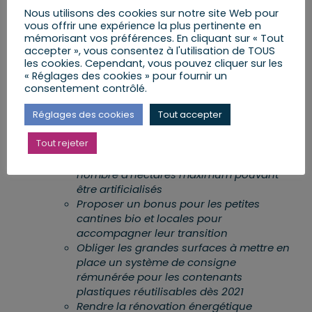
placer au-dessus des libertés publiques).
Nous utilisons des cookies sur notre site Web pour
vous offrir une expérience la plus pertinente en
mémorisant vos préférences. En cliquant sur « Tout
accepter », vous consentez à l'utilisation de TOUS
Parmi les propositions :
les cookies. Cependant, vous pouvez cliquer sur les
« Réglages des cookies » pour fournir un
consentement contrôlé.
Pénaliser le crime d’écocide
Réglages des cookies
Tout accepter
Conditionner les aides publiques aux
entreprises à l’évolution positive du bilan
Tout rejeter
gaz à effet de serre
Définir une enveloppe restrictive du
nombre d’hectares maximum pouvant
être artificialisés
Proposer un bonus pour les petites
cantines bio et locales pour
accompagner leur transition
Obliger les grandes surfaces à mettre en
place un système de consigne
rémunérée pour les contenants
plastiques réutilisables dès 2021
Rendre la rénovation énergétique