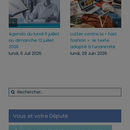
 contre la « fast
Loi d’urgence agricole :
Agenda du
n » : le texte
pourquoi j’ai voté pour
juillet au
 à l’unanimité
ce texte
juillet 202
29 Juin 2026
mercredi, 22 Juil 2026
lundi, 13 J
Rechercher:
Vous et votre Député