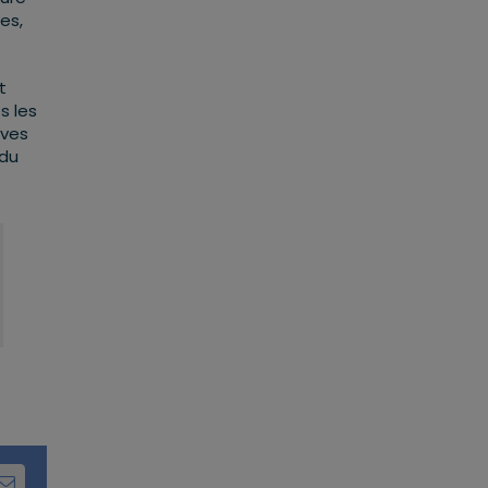
es,
t
s les
èves
 du