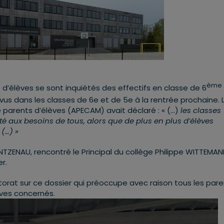
ème
d’élèves se sont inquiétés des effectifs en classe de 6
évus dans les classes de 6
e
et de 5
e
à la rentrée prochaine. 
de parents d’élèves (APECAM) avait déclaré : « (…)
les classes
aux besoins de tous, alors que de plus en plus d’élèves
 (…) »
ZENAU, rencontré le Principal du collège Philippe WITTEMAN
r.
torat sur ce dossier qui préoccupe avec raison tous les par
èves concernés.