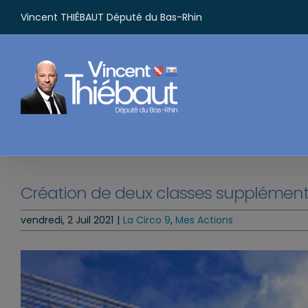
Passer
Vincent THIÉBAUT Député du Bas-Rhin
au
contenu
Création de deux classes supplément
vendredi, 2 Juil 2021
|
La Circo 9
,
Mes Actions