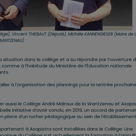
llège), Vincent THIEBAUT (Député), Michèle KANNENGIESER (Maire de 
WANTZENAU)
la situation dans le collège et a su répondre par l’ouverture 
 comme à l’habitude du Ministère de l’Éducation nationale
ants.
iller à l’organisation des plannings pour la rentrée prochaine
iter aussi le Collège André Malraux de la Wantzenau et Asapis
 belle initiative d’avoir conclu, en 2019, un accord de partenar
en place d’un rucher pédagogique au sein de l’établissement
partenant à Asapistra sont installées dans le Collège. Une
gique du Collège suit actuellement la formation à l’apicul