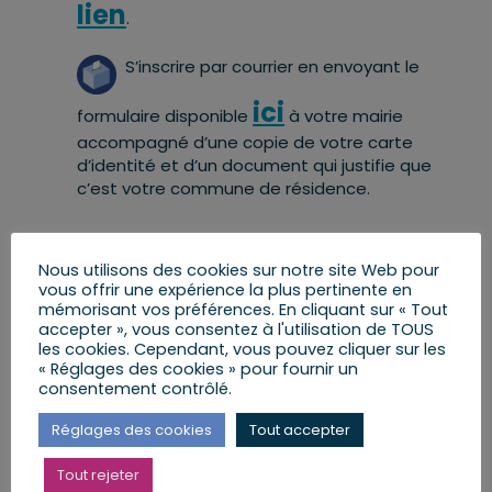
lien
.
S’inscrire par courrier en envoyant le
ici
formulaire disponible
à votre mairie
accompagné d’une copie de votre carte
d’identité et d’un document qui justifie que
c’est votre commune de résidence.
Nous utilisons des cookies sur notre site Web pour
vous offrir une expérience la plus pertinente en
Si vous avez un doute, vous pouvez
mémorisant vos préférences. En cliquant sur « Tout
vérifier si vous êtes déjà inscrit ou
accepter », vous consentez à l'utilisation de TOUS
les cookies. Cependant, vous pouvez cliquer sur les
ici
.
non en cliquant
« Réglages des cookies » pour fournir un
consentement contrôlé.
Réglages des cookies
Tout accepter
Tout rejeter