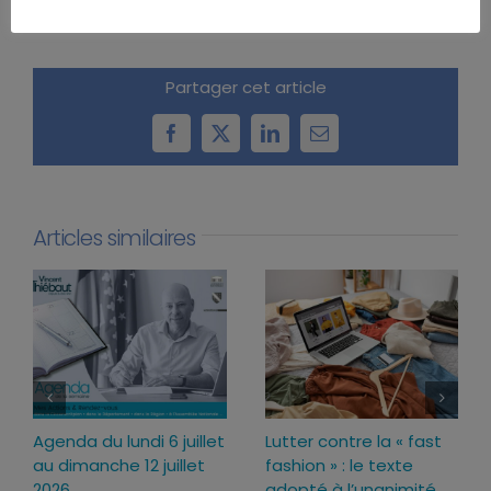
Partager cet article
Facebook
X
LinkedIn
Email
Articles similaires
Agenda du lundi 6 juillet
Lutter contre la « fast
au dimanche 12 juillet
fashion » : le texte
2026
adopté à l’unanimité