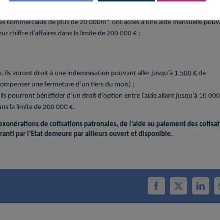
 de solidarité :
2
tres commerciaux de plus de 20 000m
ont accès à une aide mensuelle pouv
r chiffre d’affaires dans la limite de 200 000 € ;
re, ils auront droit à une indemnisation pouvant aller jusqu’à
1 500 €
de
 compenser une fermeture d’un tiers du mois) ;
, ils pourront bénéficier d’un droit d’option entre l’aide allant jusqu’à 10 00
ans la limite de 200 000 €.
exonérations de cotisations patronales, de l’aide au paiement des cotisa
Garanti par l’Etat demeure par ailleurs ouvert et disponible.
Facebook
X
Linke