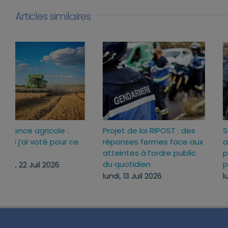
Articles similaires
Loi d’urgence agricole :
Projet de loi RIPOST : des
pourquoi j’ai voté pour ce
réponses fermes face a
texte
atteintes à l’ordre publi
du quotidien
mercredi, 22 Juil 2026
lundi, 13 Juil 2026