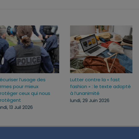
Sécuriser l’usage des
Lutter contre la « fas
ux
armes pour mieux
fashion » : le texte 
c
protéger ceux qui nous
à l’unanimité
protègent
lundi, 29 Juin 2026
lundi, 13 Juil 2026