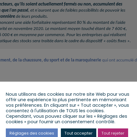
teurs, qu’ils soient actuellement fermés ou non, accumulent des
 que l’an passé
, et n’auront que de faibles possibilités de pouvoir les
sonnière
de leurs produits.
nnoncent une aide forfaitaire représentant 80 % du montant de l’aide
idarité en novembre 2020. Le montant moyen touché étant de 7 600 €,
à 6 000 € en moyenne par commerce. Pour les entreprises qui réalisent
tique des stocks sera traitée dans le cadre du dispositif « coûts fixes »
.
ment, de la chaussure, du sport et de la maroquinerie
qui ont accumulé d
Nous utilisons des cookies sur notre site Web pour vous
offrir une expérience la plus pertinente en mémorisant
vos préférences. En cliquant sur « Tout accepter », vous
consentez à l'utilisation de TOUS les cookies.
Cependant, vous pouvez cliquer sur les « Réglages des
cookies » pour fournir un consentement contrôlé.
Réglages des cookies
Tout accepter
Tout rejeter