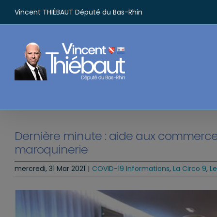
Passer
Vincent THIÉBAUT Député du Bas-Rhin
au
contenu
Dernière minute : aide aux commerces
maroquinerie
mercredi, 31 Mar 2021
|
COVID-19 Informations
,
La Circo 9
,
Le