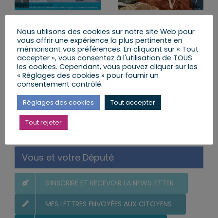
Agenda du lundi 6 juillet
Lutter contre la « fast
au dimanche 12 juillet
fashion » : le texte
Nous utilisons des cookies sur notre site Web pour
vous offrir une expérience la plus pertinente en
2026
adopté à l’unanimité
mémorisant vos préférences. En cliquant sur « Tout
lundi, 6 Juil 2026
lundi, 29 Juin 2026
accepter », vous consentez à l'utilisation de TOUS
les cookies. Cependant, vous pouvez cliquer sur les
« Réglages des cookies » pour fournir un
consentement contrôlé.
Réglages des cookies
Tout accepter
Rechercher:
Tout rejeter
Vous et votre Député
S’INSCRIRE ET RECEVOIR LA NEWSLETTER
MES LETTRES ENVOYÉES AUX CITOYENS