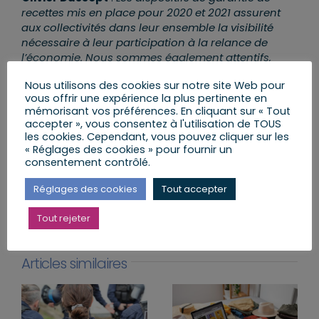
recettes mis en place pour 2020 et 2021 assurent
aux collectivités dans leur ensemble la visibilité
nécessaire à leur participation à la relance de
l’économie. Nous sommes également attentifs,
depuis le début de la crise, à la situation financière
Nous utilisons des cookies sur notre site Web pour
de chaque collectivité. Nous en témoignons à
vous offrir une expérience la plus pertinente en
nouveau aujourd’hui.
mémorisant vos préférences. En cliquant sur « Tout
accepter », vous consentez à l'utilisation de TOUS
les cookies. Cependant, vous pouvez cliquer sur les
« Réglages des cookies » pour fournir un
consentement contrôlé.
Partager cet article
Réglages des cookies
Tout accepter
Facebook
X
LinkedIn
Email
Tout rejeter
Articles similaires