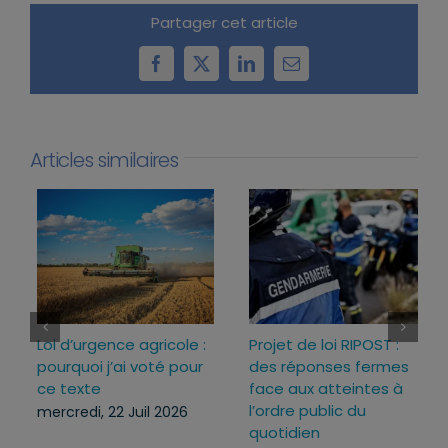
Partager cet article
Facebook
X
LinkedIn
Email
Articles similaires
Loi d’urgence agricole :
Projet de loi RIPOST :
pourquoi j’ai voté pour
des réponses fermes
ce texte
face aux atteintes à
l’ordre public du
mercredi, 22 Juil 2026
quotidien