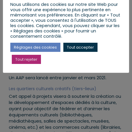
d’alimentation, la préparation et la distribution de
Nous utilisons des cookies sur notre site Web pour
vous offrir une expérience la plus pertinente en
repas ou encore l’organisation de cuisines
mémorisant vos préférences. En cliquant sur « Tout
partagées.
accepter », vous consentez à l'utilisation de TOUS
les cookies. Cependant, vous pouvez cliquer sur les
Tous les acteurs (associations, magasins de
« Réglages des cookies » pour fournir un
producteurs, groupements d’achat ou de
consentement contrôlé.
coopératives de consommateurs, entreprises et
start-ups de l’économie sociale et solidaire …)
Réglages des cookies
Tout accepter
engagés dans le développement de l’accès à des
produits locaux pour les citoyens les plus modestes
Tout rejeter
et isolés seront éligibles.
Un AAP sera lancé entre janvier et mars 2021.
Les quartiers culturels créatifs (tiers-lieux)
Cet appel à projets visera à soutenir la création ou
le développement d’espaces dédiés à la culture,
ayant pour objectif de fédérer et d’animer les
équipements culturels (bibliothèques,
médiathèques, salles de spectacles, musées,
cinéma, etc.) et les commerces culturels (librairies,