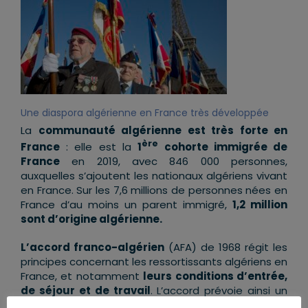
Une diaspora algérienne en France très développée
La
communauté algérienne est très forte en
ère
France
: elle est la
1
cohorte immigrée de
France
en 2019, avec 846 000 personnes,
auxquelles s’ajoutent les nationaux algériens vivant
en France. Sur les 7,6 millions de personnes nées en
France d’au moins un parent immigré,
1,2 million
sont d’origine algérienne.
L’accord franco-algérien
(AFA) de 1968 régit les
principes concernant les ressortissants algériens en
France, et notamment
leurs conditions d’entrée,
de séjour et de travail
. L’accord prévoie ainsi un
régime de faveur
, notamment en facilitant