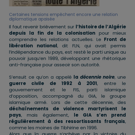
Certaines tensions empêchent encore une relation
diplomatique apaisée
Il faut revenir brièvement sur
l’histoire de l’Algérie
depuis la fin de la colonisation
pour mieux
comprendre les relations actuelles. Le
Front de
libération national
, dit FLN, qui avait permis
l’indépendance du pays, est resté le parti unique au
pouvoir jusqu’en 1989, développant une rhétorique
anti-française pour asseoir son autorité.
S’ensuit ce qu’on a appelé
la
décennie noire
, une
guerre civile de 1992 à 2001
, entre le
gouvernement et le FIS, parti islamique
d’opposition, accompagné du GIA, le groupe
islamique armé. Lors de cette décennie, des
déchaînements de violence martyrisent le
pays
, mais également,
le GIA s’en prend
régulièrement à des ressortissants français
,
comme les moines de Tibhirine en 1996.
Alors que la guerre s’achève par la victoire du