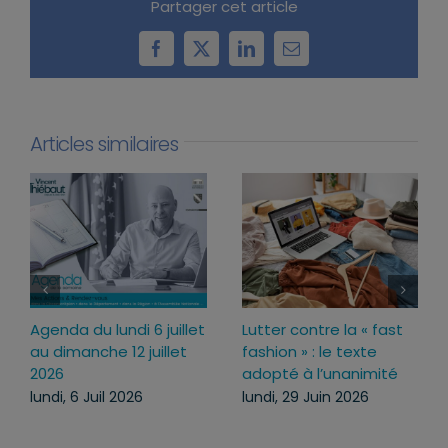
Partager cet article
Facebook
X
LinkedIn
Email
Articles similaires
Loi d’urgence agricole :
Agenda du lundi 13
pourquoi j’ai voté pour
juillet au dimanche 19
ce texte
juillet 2026
mercredi, 22 Juil 2026
lundi, 13 Juil 2026