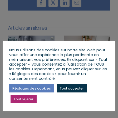
Facebook
X
LinkedIn
Email
Articles similaires
Nous utilisons des cookies sur notre site Web pour
vous offrir une expérience la plus pertinente en
mémorisant vos préférences. En cliquant sur « Tout
accepter », vous consentez à l'utilisation de TOUS
les cookies. Cependant, vous pouvez cliquer sur les
« Réglages des cookies » pour fournir un
Agenda du lundi 6 juillet
Lutter contre la « fast
consentement contrôlé.
au dimanche 12 juillet
fashion » : le texte
2026
adopté à l’unanimité
Réglages des cookies
Tout accepter
lundi, 6 Juil 2026
lundi, 29 Juin 2026
Tout rejeter