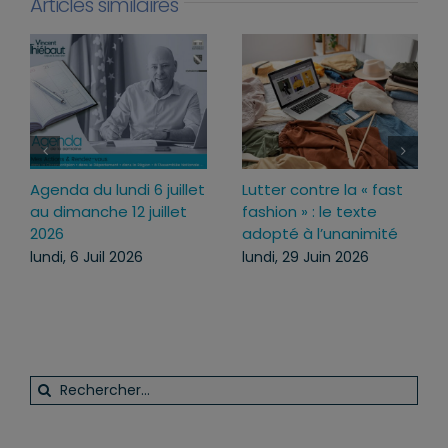
Articles similaires
da du lundi 6 juillet
Lutter contre la « fast
Loi d’ur
imanche 12 juillet
fashion » : le texte
pourquoi
adopté à l’unanimité
ce text
, 6 Juil 2026
lundi, 29 Juin 2026
mercredi
Rechercher: