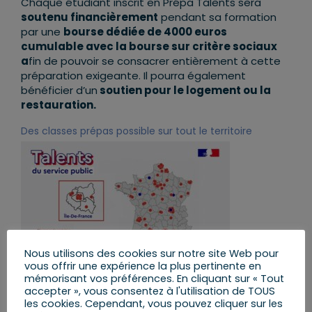
Chaque étudiant inscrit en Prépa Talents sera
soutenu financièrement
pendant sa formation
par une
bourse dédiée de 4000 euros
cumulable avec la bourse sur critère sociaux
a
fin de pouvoir se consacrer entièrement à cette
préparation exigeante. Il pourra également
bénéficier d’un
soutien pour le logement ou la
restauration.
Des classes prépas possible sur tout le territoire
Nous utilisons des cookies sur notre site Web pour
vous offrir une expérience la plus pertinente en
mémorisant vos préférences. En cliquant sur « Tout
Les 1 000 places supplémentaires créées dès cette
accepter », vous consentez à l'utilisation de TOUS
année grâce à un financement du ministère de la
les cookies. Cependant, vous pouvez cliquer sur les
transformation et de la fonction publiques sont