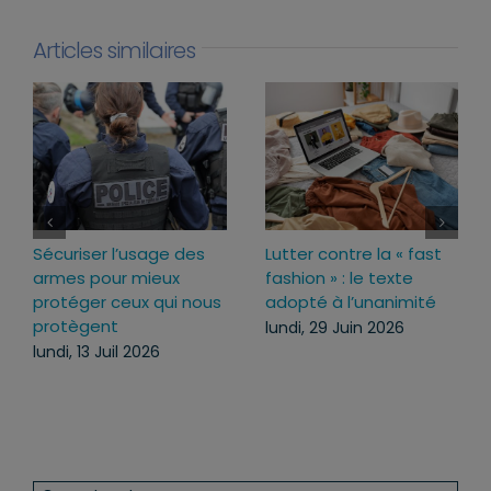
Articles similaires
Loi d’urgence agricole :
Projet de loi RIPOST :
pourquoi j’ai voté pour
des réponses fermes
ce texte
face aux atteintes à
l’ordre public du
mercredi, 22 Juil 2026
quotidien
lundi, 13 Juil 2026