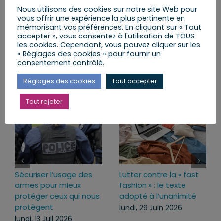
Nous utilisons des cookies sur notre site Web pour
Partager cet article
vous offrir une expérience la plus pertinente en
mémorisant vos préférences. En cliquant sur « Tout
accepter », vous consentez à l'utilisation de TOUS
Facebook
X
LinkedIn
Email
les cookies. Cependant, vous pouvez cliquer sur les
« Réglages des cookies » pour fournir un
consentement contrôlé.
Réglages des cookies
Tout accepter
Articles similaires
Tout rejeter
Sécuriser l’usage des
Lutter contre la « fast
armes pour mieux
fashion » : le texte
protéger ceux qui nous
adopté à l’unanimité
protègent
lundi, 29 Juin 2026
lundi, 13 Juil 2026