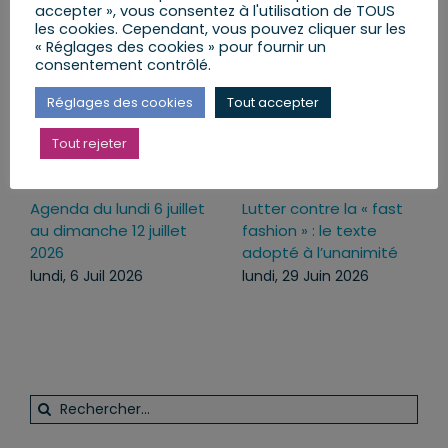
accepter », vous consentez à l'utilisation de TOUS
Articles similaires
les cookies. Cependant, vous pouvez cliquer sur les
« Réglages des cookies » pour fournir un
consentement contrôlé.
Réglages des cookies
Tout accepter
Tout rejeter
Agenda du lundi 6 juillet
Lutter contre la « fast
au dimanche 12 juillet
fashion » : le texte
2026
adopté à l’unanimité
lundi, 6 Juil 2026
lundi, 29 Juin 2026
Rechercher: