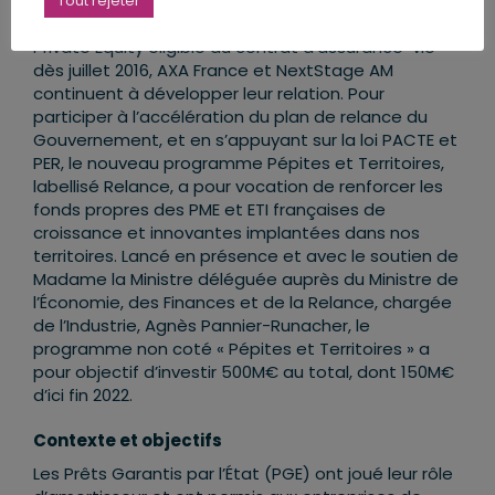
Après avoir été pionniers avec le lancement
Tout rejeter
conjoint de la 1ère unité de compte investie en
Private Equity éligible au contrat d’assurance-vie
dès juillet 2016, AXA France et NextStage AM
continuent à développer leur relation. Pour
participer à l’accélération du plan de relance du
Gouvernement, et en s’appuyant sur la loi PACTE et
PER, le nouveau programme Pépites et Territoires,
labellisé Relance, a pour vocation de renforcer les
fonds propres des PME et ETI françaises de
croissance et innovantes implantées dans nos
territoires. Lancé en présence et avec le soutien de
Madame la Ministre déléguée auprès du Ministre de
l’Économie, des Finances et de la Relance, chargée
de l’Industrie, Agnès Pannier-Runacher, le
programme non coté « Pépites et Territoires » a
pour objectif d’investir 500M€ au total, dont 150M€
d’ici fin 2022.
Contexte et objectifs
Les Prêts Garantis par l’État (PGE) ont joué leur rôle