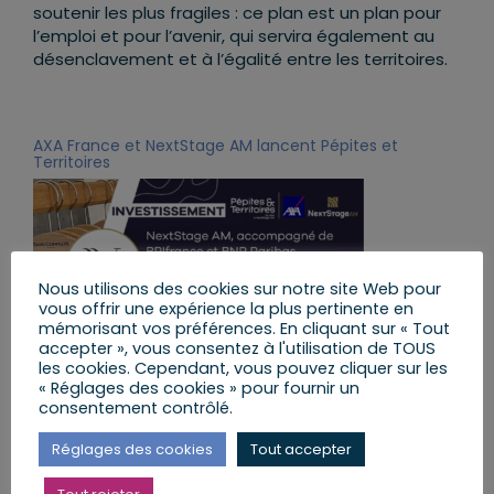
soutenir les plus fragiles : ce plan est un plan pour
l’emploi et pour l’avenir, qui servira également au
désenclavement et à l’égalité entre les territoires.
AXA France et NextStage AM lancent Pépites et
Territoires
Nous utilisons des cookies sur notre site Web pour
vous offrir une expérience la plus pertinente en
mémorisant vos préférences. En cliquant sur « Tout
accepter », vous consentez à l'utilisation de TOUS
les cookies. Cependant, vous pouvez cliquer sur les
Il s’agit d’un programme d’investissement de
« Réglages des cookies » pour fournir un
500M€, pour soutenir le plan de relance et investir
consentement contrôlé.
en fonds propres dans les PME et ETI de croissance
et innovantes, implantées dans les territoires
Réglages des cookies
Tout accepter