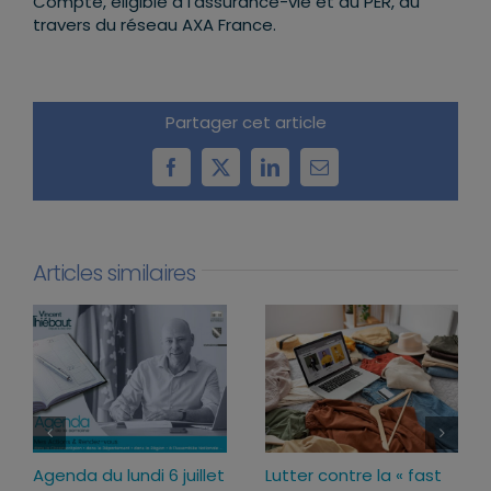
Compte, éligible à l’assurance-vie et au PER, au
travers du réseau AXA France.
Partager cet article
Facebook
X
LinkedIn
Email
Articles similaires
Loi d’urgence agricole :
Agenda du lundi 13