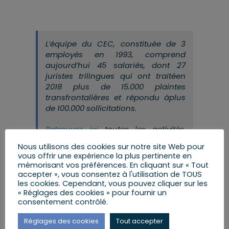
L’équipe du CEC
, constituée de 3
employés en 1993, comprend
aujourd’hui
45 salari
é
s, dont 27
juristes trilingues qui ont trait
é
en
2018 plus de 15.000 plaintes
transfrontali
è
res et r
é
pondu
à
plus
de 100.000 sollicitations
.
Retrouvez ici
toutes
les activit
é
s,
é
tudes, temps forts, statistiques
du
Nous utilisons des cookies sur notre site Web pour
CEC et de l’ensemble de ses
vous offrir une expérience la plus pertinente en
services français et allemands dans
mémorisant vos préférences. En cliquant sur « Tout
son
rapport annuel 2018
.
accepter », vous consentez à l'utilisation de TOUS
les cookies. Cependant, vous pouvez cliquer sur les
« Réglages des cookies » pour fournir un
consentement contrôlé.
Valoriser le territoire transfrontalier grâce à des projets
et actions visibles dans le quotidien des citoyens
consommateurs
Réglages des cookies
Tout accepter