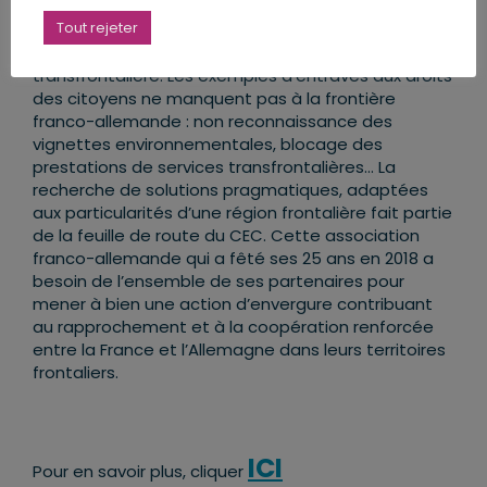
Nous consacrons nos travaux aux obstacles que
Tout rejeter
rencontrent les citoyens français et allemands et à
accompagner leur mobilité dans cette zone pilote
transfrontalière. Les exemples d’entraves aux droits
des citoyens ne manquent pas à la frontière
franco-allemande : non reconnaissance des
vignettes environnementales, blocage des
prestations de services transfrontalières… La
recherche de solutions pragmatiques, adaptées
aux particularités d’une région frontalière fait partie
de la feuille de route du CEC. Cette association
franco-allemande qui a fêté ses 25 ans en 2018 a
besoin de l’ensemble de ses partenaires pour
mener à bien une action d’envergure contribuant
au rapprochement et à la coopération renforcée
entre la France et l’Allemagne dans leurs territoires
frontaliers.
ICI
Pour en savoir plus, cliquer