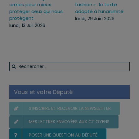
x
fashion » : le texte
pourquoi j’ai voté po
i nous
adopté à l’unanimité
ce texte
lundi, 29 Juin 2026
mercredi, 22 Juil 2026
Rechercher:
Vous et votre Député
S’INSCRIRE ET RECEVOIR LA NEWSLETTER
MES LETTRES ENVOYÉES AUX CITOYENS
POSER UNE QUESTION AU DÉPUTÉ