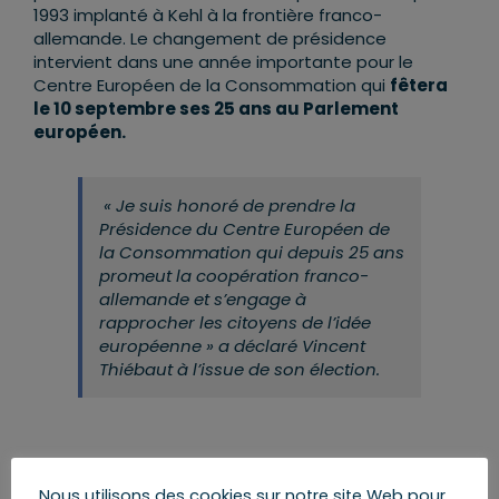
1993 implanté à Kehl à la frontière franco-
allemande. Le changement de présidence
intervient dans une année importante pour le
Centre Européen de la Consommation qui
fêtera
le 10 septembre ses 25 ans au Parlement
européen.
«
Je suis honoré de prendre la
Présidence du Centre Européen de
la Consommation qui depuis 25 ans
promeut la coopération franco-
allemande et s’engage à
rapprocher les citoyens de l’idée
européenne
» a déclaré Vincent
Thiébaut à l’issue de son élection.
Partager cet article
Nous utilisons des cookies sur notre site Web pour