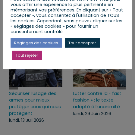
vous offrir une expérience la plus pertinente en
mémorisant vos préférences. En cliquant sur « Tout
Facebook
X
LinkedIn
Email
accepter », vous consentez à l'utilisation de TOUS
les cookies. Cependant, vous pouvez cliquer sur les
« Réglages des cookies » pour fournir un
consentement contrôlé.
Articles similaires
Réglages des cookies
Tout accepter
Tout rejeter
Sécuriser l’usage des
Lutter contre la « fast
armes pour mieux
fashion » : le texte
protéger ceux qui nous
adopté à l’unanimité
protègent
lundi, 29 Juin 2026
lundi, 13 Juil 2026