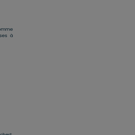
 comme
ises à
chert,