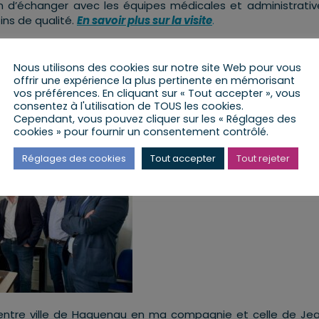
on d’échanger avec les équipes médicales et administrativ
ins de qualité.
En savoir plus sur la visite
.
 temps d’échange avec différents élus de la circonscription
Nous utilisons des cookies sur notre site Web pour vous
l’actualité nationale et de l’importance de l’élu dans le
offrir une expérience la plus pertinente en mémorisant
vos préférences. En cliquant sur « Tout accepter », vous
consentez à l'utilisation de TOUS les cookies.
Cependant, vous pouvez cliquer sur les « Réglages des
ite de la compagnie de Gendarmerie
cookies » pour fournir un consentement contrôlé.
Réglages des cookies
Tout accepter
Tout rejeter
 centre ville de Haguenau en ma compagnie et celle de Je