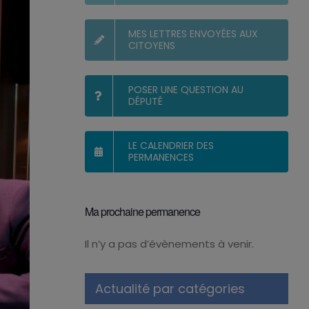
MES LETTRES ENVOYÉES AUX
CITOYENS
POSER UNE QUESTION AU
DÉPUTÉ
LE CALENDRIER DES
PERMANENCES
Ma prochaine permanence
Il n’y a pas d’évènements à venir.
Notice
Actualité par catégories