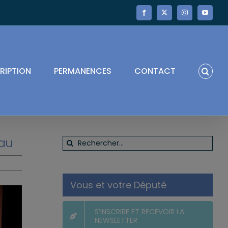
Facebook
X
Instagram
YouTube
RIPTION
PERMANENCES
CONTACT
nau
Rechercher:
Vous et votre Député
S’INSCRIRE ET RECEVOIR LA
NEWSLETTER