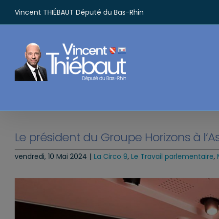
Passer
Vincent THIÉBAUT Député du Bas-Rhin
au
contenu
Le président du Groupe Horizons à l’
vendredi, 10 Mai 2024
|
La Circo 9
,
Le Travail parlementaire
,