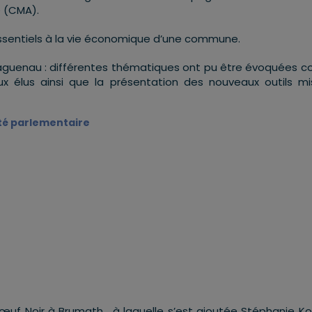
e (CMA).
sentiels à la vie économique d’une commune.
aguenau : différentes thématiques ont pu être évoquées
 aux élus ainsi que la présentation des nouveaux outils m
ité parlementaire
Bœuf Noir à Brumath , à laquelle s’est ajoutée Stéphanie Ko