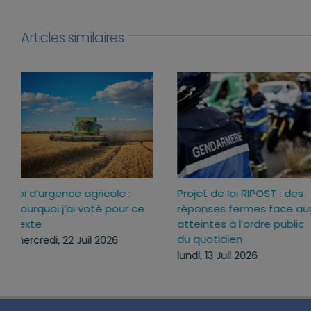
Articles similaires
Loi d’urgence agricole :
Projet de loi RIPOST : des
pourquoi j’ai voté pour ce
réponses fermes face a
texte
atteintes à l’ordre publi
du quotidien
mercredi, 22 Juil 2026
lundi, 13 Juil 2026