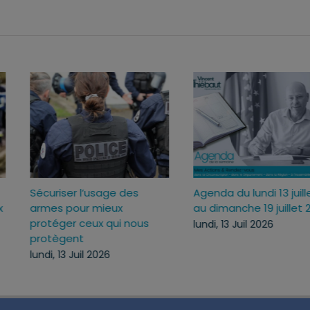
Sécuriser l’usage des
Agenda du lundi 13 jui
ux
armes pour mieux
au dimanche 19 juille
c
protéger ceux qui nous
lundi, 13 Juil 2026
protègent
lundi, 13 Juil 2026