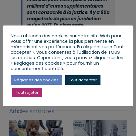
milliard d’euros supplémentaires
sont consacrés à la justice
.
Il y a 650
magistrats de plus en juridiction
qu’en 2017. Et, cinquante
supplémentaires seront
Nous utilisons des cookies sur notre site Web pour
embauchés en 2022.
vous offrir une expérience la plus pertinente en
mémorisant vos préférences. En cliquant sur « Tout
accepter », vous consentez à l'utilisation de TOUS
les cookies. Cependant, vous pouvez cliquer sur les
« Réglages des cookies » pour fournir un
consentement contrôlé.
Partager cet article
Réglages des cookies
Tout accepter
Facebook
X
LinkedIn
Email
Tout rejeter
Articles similaires