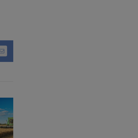
dIn
Email