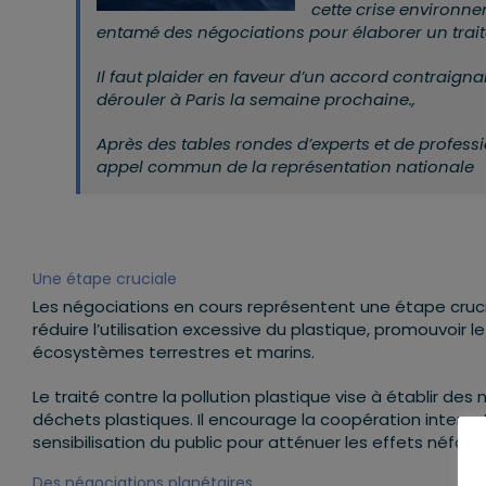
cette crise environn
entamé des négociations pour élaborer un traité 
Il faut
plaider en faveur d’un accord contraignan
dérouler
à Paris la semaine prochaine.
,
Après d
es tables rondes d’experts et de profess
appel commun de la représentation nationale
Une étape cruciale
Les négociations en cours représentent une étape cruci
réduire l’utilisation excessive du plastique, promouvoir l
écosystèmes terrestres et marins.
Le traité contre la pollution plastique vise à établir d
déchets plastiques. Il encourage la coopération internati
sensibilisation du public pour atténuer les effets néfast
Des négociations planétaires