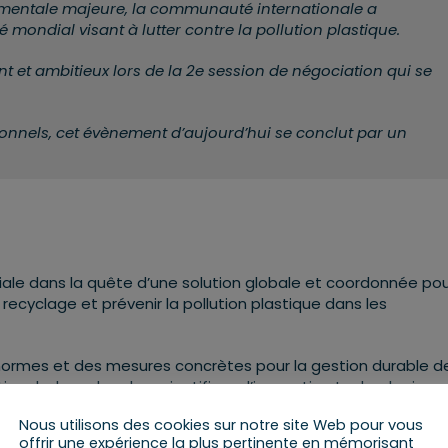
ementale majeure, la communauté internationale a
mondial visant à lutter contre la pollution plastique.
t et ambitieux lors de la
2e session de négociation qui se
ionnels, cet
évènement d’aujourd’hui se conclut par
un
ale dans la quête d’une solution globale et coordonnée po
e recyclage et prévenir la pollution plastique dans les
es normes et des mesures concrètes pour la gestion durable d
onale, la recherche scientifique, l’innovation technologique 
es de la pollution plastique sur l’environnement.
Nous utilisons des cookies sur notre site Web pour vous
offrir une expérience la plus pertinente en mémorisant