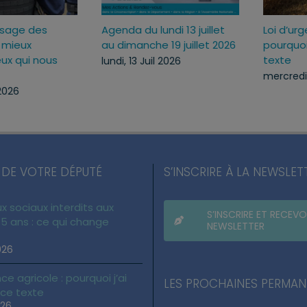
Sécuriser l’usage des
Agenda du lundi 13 jui
ux
armes pour mieux
au dimanche 19 juille
c
protéger ceux qui nous
lundi, 13 Juil 2026
protègent
lundi, 13 Juil 2026
 DE VOTRE DÉPUTÉ
S’INSCRIRE À LA NEWSLET
x sociaux interdits aux
S’INSCRIRE ET RECEVO
5 ans : ce qui change
NEWSLETTER
026
ce agricole : pourquoi j’ai
LES PROCHAINES PERMA
 ce texte
026