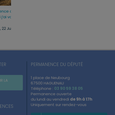
llet
Loi d’urgence agricole :
Projet de loi RIPOS
t 2026
pourquoi j’ai voté pour ce
réponses fermes 
texte
atteintes à l’ordre
du quotidien
mercredi, 22 Juil 2026
lundi, 13 Juil 2026
TER
PERMANENCE DU DÉPUTÉ
1 place de Neubourg
IR LA
67500 HAGUENAU
Téléphone :
03 90 59 38 05
Permanence ouverte
du lundi au vendredi
de 9h à 17h
Uniquement sur rendez-vous
NENCES