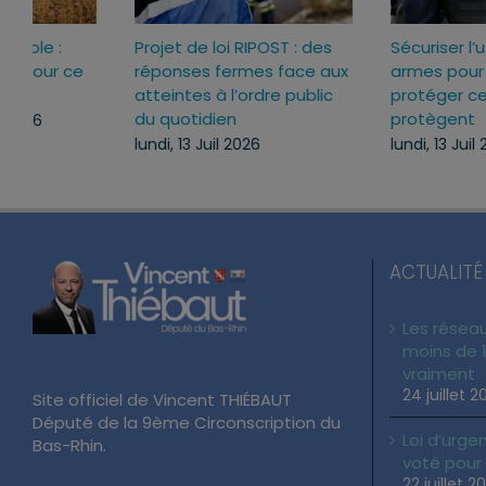
Loi d’urgence agricole :
Projet de loi RIPOST : des
pourquoi j’ai voté pour ce
réponses fermes face a
texte
atteintes à l’ordre publi
du quotidien
mercredi, 22 Juil 2026
lundi, 13 Juil 2026
ACTUALITÉ
Les réseau
moins de 1
vraiment
24 juillet 2
Site officiel de Vincent THIÉBAUT
Député de la 9ème Circonscription du
Loi d’urgen
Bas-Rhin.
voté pour
22 juillet 2