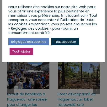
Nous utilisons des cookies sur notre site Web pour
vous offrir une expérience la plus pertinente en
mémorisant vos préférences. En cliquant sur « Tout
Partager cet article
accepter », vous consentez à l'utilisation de TOUS
les cookies. Cependant, vous pouvez cliquer sur les
« Réglages des cookies » pour fournir un
Facebook
X
LinkedIn
Email
consentement contrôlé.
Réglages des cookies
Tout accepter
Articles similaires
Tout rejeter
La nuit du handicap à
Forêt d’Exception® de
Haguenau : une soirée
Haguenau : un label
pour changer les
renouvelé, une