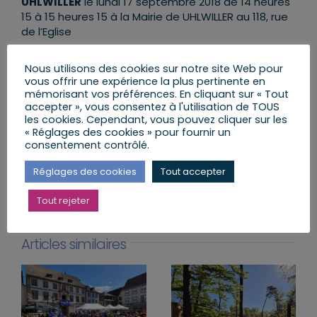
UHLWILLER
le lundi 17 septembre 2018 de 14 heures
15 à 15 heures 15 à la Mairie de UHLWILLER au 118, rue
de l’Eglise
Vous pouvez retrouver toutes les permanences du
Nous utilisons des cookies sur notre site Web pour
ICI
vous offrir une expérience la plus pertinente en
député de septembre 2018 à juillet 2019 :
mémorisant vos préférences. En cliquant sur « Tout
accepter », vous consentez à l'utilisation de TOUS
les cookies. Cependant, vous pouvez cliquer sur les
« Réglages des cookies » pour fournir un
consentement contrôlé.
Partager cet article
Réglages des cookies
Tout accepter
Facebook
X
LinkedIn
Email
Tout rejeter
Articles similaires