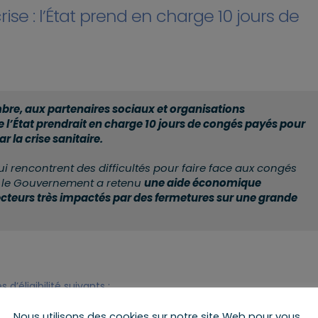
se : l’État prend en charge 10 jours de
re, aux partenaires sociaux et organisations
e l’État prendrait en charge 10 jours de congés payés pour
 la crise sanitaire.
i rencontrent des difficultés pour faire face aux congés
e, le Gouvernement a retenu
une aide économique
secteurs très impactés par des fermetures sur une grande
 d’éligibilité suivants
:
dant une durée totale
d’au moins 140 jours depuis le 1er
Nous utilisons des cookies sur notre site Web pour vous