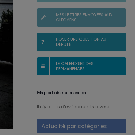
MES LETTRES ENVOYÉES AUX
CITOYENS
POSER UNE QUESTION AU
DÉPUTÉ
LE CALENDRIER DES
PERMANENCES
Ma prochaine permanence
Il n’y a pas d’évènements à venir.
Notice
Actualité par catégories