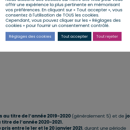
offrir une expérience la plus pertinente en mémorisant
%
pendant les périodes en 2020 où l’état d’urgence sanitaire 
vos préférences. En cliquant sur « Tout accepter », vous
consentez à l'utilisation de TOUS les cookies.
Cependant, vous pouvez cliquer sur les « Réglages des
ibles les cafés et restaurants
mais également
les hôtel
cookies » pour fournir un consentement contrôlé.
nt été contraints à la fermeture par manque de clients.
Réglages des cookies
Tout accepter
Tout rejeter
s au titre de l’année 2019-2020
(généralement 5) et de
j
 titre de l’année 2020-2021.
s entre le 1er et le 20 janvier 2021
, durant une période