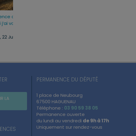
t
Loi d’urgence agricole :
Projet de loi RIPOS
adopté
pourquoi j’ai voté pour ce
réponses fermes 
texte
atteintes à l’ordre
du quotidien
mercredi, 22 Juil 2026
lundi, 13 Juil 2026
TER
PERMANENCE DU DÉPUTÉ
1 place de Neubourg
IR LA
67500 HAGUENAU
Téléphone :
03 90 59 38 05
Permanence ouverte
du lundi au vendredi
de 9h à 17h
Uniquement sur rendez-vous
NENCES