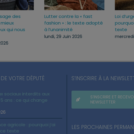
Sécuriser l’usage des
Lutter contre la « fas
ux
armes pour mieux
fashion » : le texte 
c
protéger ceux qui nous
à l’unanimité
protègent
lundi, 29 Juin 2026
lundi, 13 Juil 2026
 DE VOTRE DÉPUTÉ
S’INSCRIRE À LA NEWSLET
x sociaux interdits aux
S’INSCRIRE ET RECEVO
5 ans : ce qui change
NEWSLETTER
026
ce agricole : pourquoi j’ai
LES PROCHAINES PERMA
 ce texte