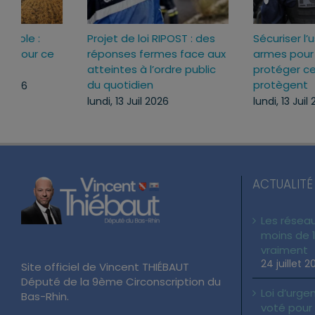
Loi d’urgence agricole :
Projet de loi RIPOST : des
pourquoi j’ai voté pour ce
réponses fermes face a
texte
atteintes à l’ordre publi
du quotidien
mercredi, 22 Juil 2026
lundi, 13 Juil 2026
ACTUALITÉ
Les réseau
moins de 1
vraiment
24 juillet 2
Site officiel de Vincent THIÉBAUT
Député de la 9ème Circonscription du
Loi d’urgen
Bas-Rhin.
voté pour