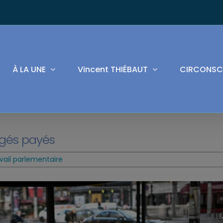
À LA UNE
Vincent THIÉBAUT
CIRCONSC
ngés payés
vail parlementaire