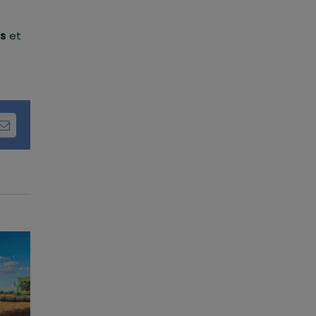
es
et
dIn
Email