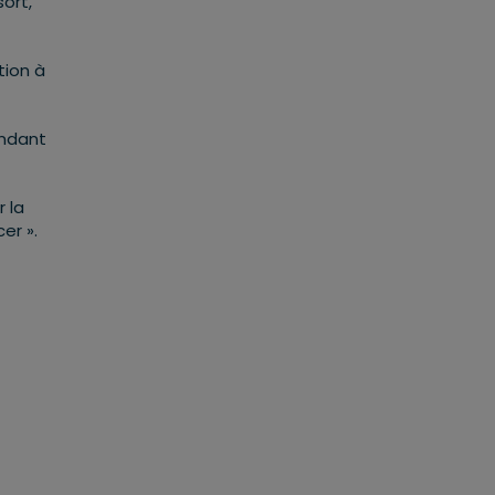
sort,
tion à
endant
r la
cer ».