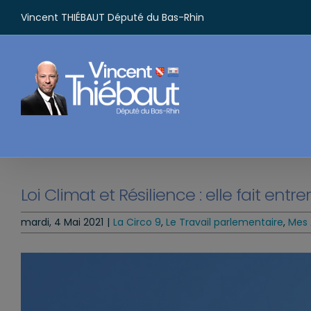
Passer
Vincent THIÉBAUT Député du Bas-Rhin
au
contenu
Loi Climat et Résilience : elle fait ent
mardi, 4 Mai 2021
|
La Circo 9
,
Le Travail parlementaire
,
Mes 