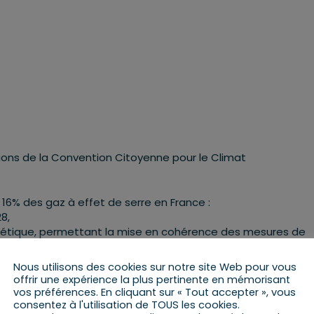
tions de la Convention Citoyenne pour le Climat
 16% des gaz à effet de serre en France :
8,
gétique, permettant la mise en cohérence des mesures de
, avec la possibilité de dérogation liée au territoire et la p
Nous utilisons des cookies sur notre site Web pour vous
e interdiction sans dérogation pour les surfaces de plus de 10
offrir une expérience la plus pertinente en mémorisant
vos préférences. En cliquant sur « Tout accepter », vous
consentez à l'utilisation de TOUS les cookies.