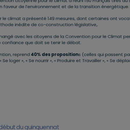
vention citoyenne pour le climat a réuni 150 Français tirés au 
 faveur de l’environnement et de la transition énergétique.
r le climat a présenté 149 mesures, dont certaines ont voca
éthode inédite de co-construction législative,.
changé avec les citoyens de la Convention pour le Climat p
e confiance que doit se tenir le débat.
ention, reprend
40% des proposition
s (celles qui passent pa
Se loger », « Se nourrir », « Produire et Travailler », « Se dépla
 début du quinquennat