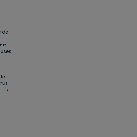
e de
 :
 de
uses
 de
onus
 des