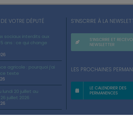
 DE VOTRE DÉPUTÉ
S’INSCRIRE À LA NEWSLET
x sociaux interdits aux
S’INSCRIRE ET RECEVO
5 ans : ce qui change
NEWSLETTER
026
ce agricole : pourquoi j’ai
LES PROCHAINES PERMA
 ce texte
026
LE CALENDRIER DES
lundi 20 juillet au
PERMANENCES
6 juillet 2026
026
gales
|
Politique des cookies