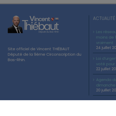
ACTUALITÉ
Les réseau
moins de 1
vraiment
24 juillet 2
Site officiel de Vincent THIÉBAUT
Député de la 9ème Circonscription du
Loi d’urgen
Bas-Rhin.
voté pour
22 juillet 2
Agenda du 
dimanche 2
20 juillet 2
Copyright 2026 Vincent THIÉBAUT | Tous droits réservés |
Mentions Lé