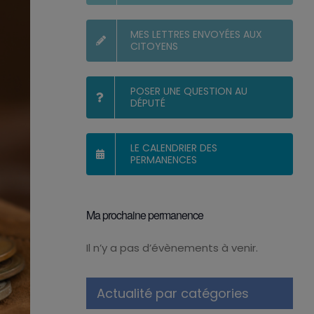
MES LETTRES ENVOYÉES AUX
CITOYENS
POSER UNE QUESTION AU
DÉPUTÉ
LE CALENDRIER DES
PERMANENCES
Ma prochaine permanence
Il n’y a pas d’évènements à venir.
Notice
Actualité par catégories