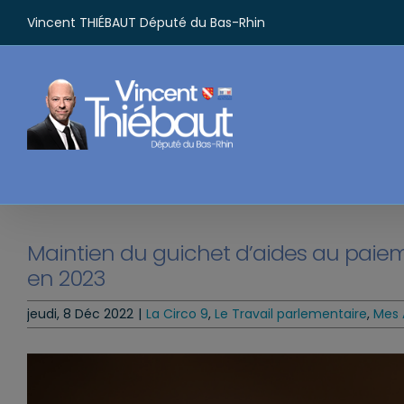
Passer
Vincent THIÉBAUT Député du Bas-Rhin
au
contenu
Maintien du guichet d’aides au paieme
en 2023
jeudi, 8 Déc 2022
|
La Circo 9
,
Le Travail parlementaire
,
Mes 