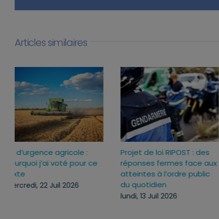
Articles similaires
Loi d’urgence agricole :
Projet de loi RIPOST : des
pourquoi j’ai voté pour ce
réponses fermes face a
texte
atteintes à l’ordre publi
du quotidien
mercredi, 22 Juil 2026
lundi, 13 Juil 2026