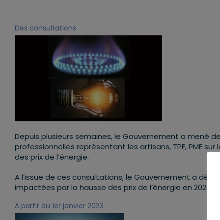
Des consultations
Depuis plusieurs semaines, le Gouvernement a mené des 
professionnelles représentant les artisans, TPE, PME su
des prix de l’énergie.
A l’issue de ces consultations, le Gouvernement a décidé 
impactées par la hausse des prix de l’énergie en 2023.
A partir du 1er janvier 2023