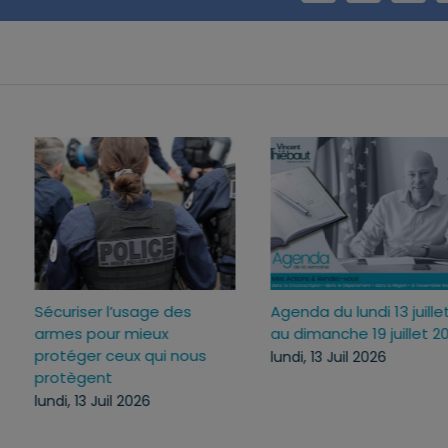
Sécuriser l’usage des
Agenda du lundi 13 jui
ux
armes pour mieux
au dimanche 19 juille
c
protéger ceux qui nous
lundi, 13 Juil 2026
protègent
lundi, 13 Juil 2026