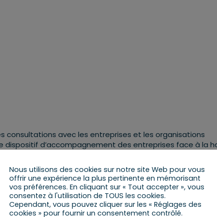
consultations avec les entreprises et les organisations
r le dispositif d’accompagnement des entreprises face à la 
Nous utilisons des cookies sur notre site Web pour vous
de renforcer le dispositif d’aides pour les TPE et PME les pl
offrir une expérience la plus pertinente en mémorisant
vos préférences. En cliquant sur « Tout accepter », vous
consentez à l'utilisation de TOUS les cookies.
Cependant, vous pouvez cliquer sur les « Réglages des
cookies » pour fournir un consentement contrôlé.