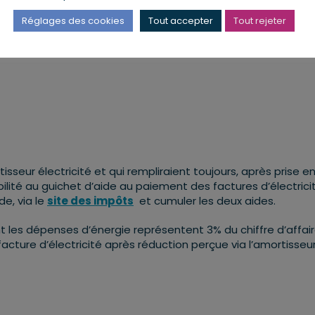
Réglages des cookies
Tout accepter
Tout rejeter
tisseur électricité et qui rempliraient toujours, après prise e
bilité au guichet d’aide au paiement des factures d’électrici
e, via le
site des impôts
et cumuler les deux aides.
nt les dépenses d’énergie représentent 3% du chiffre d’affai
acture d’électricité après réduction perçue via l’amortisseur