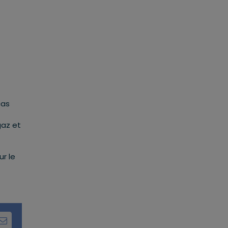
cas
gaz et
ur le
dIn
Email