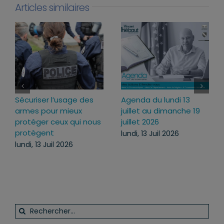
Articles similaires
13
Loi d’urgence agricole :
Projet de loi RIPOST 
he 19
pourquoi j’ai voté pour
des réponses ferm
ce texte
face aux atteintes 
l’ordre public du
mercredi, 22 Juil 2026
quotidien
lundi, 13 Juil 2026
Rechercher: