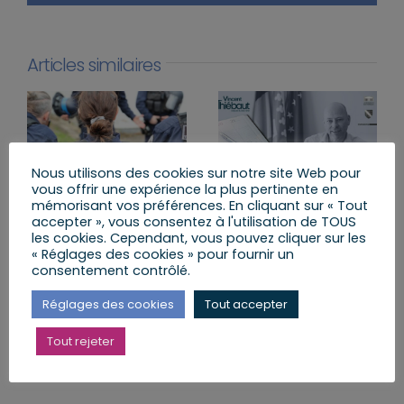
Articles similaires
Nous utilisons des cookies sur notre site Web pour
vous offrir une expérience la plus pertinente en
mémorisant vos préférences. En cliquant sur « Tout
accepter », vous consentez à l'utilisation de TOUS
Sécuriser l’usage des
Agenda du lundi 13
les cookies. Cependant, vous pouvez cliquer sur les
armes pour mieux
juillet au dimanche 19
« Réglages des cookies » pour fournir un
consentement contrôlé.
protéger ceux qui nous
juillet 2026
protègent
lundi, 13 Juil 2026
Réglages des cookies
Tout accepter
lundi, 13 Juil 2026
Tout rejeter