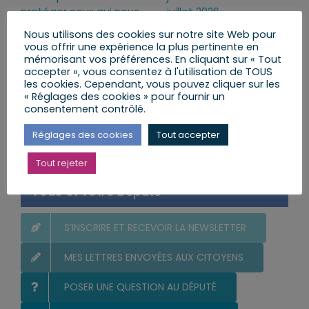
protéger ceux qui nous
juillet 2026
protègent
lundi, 13 Juil 2026
Nous utilisons des cookies sur notre site Web pour
lundi, 13 Juil 2026
vous offrir une expérience la plus pertinente en
mémorisant vos préférences. En cliquant sur « Tout
accepter », vous consentez à l'utilisation de TOUS
les cookies. Cependant, vous pouvez cliquer sur les
« Réglages des cookies » pour fournir un
consentement contrôlé.
Rechercher:
Réglages des cookies
Tout accepter
Tout rejeter
Vous et votre Député
S’INSCRIRE ET RECEVOIR LA NEWSLETTER
MES LETTRES ENVOYÉES AUX CITOYENS
POSER UNE QUESTION AU DÉPUTÉ