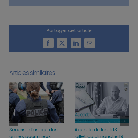
Partager cet article
Facebook
X
LinkedIn
Email
Articles similaires
Sécuriser l’usage des
Agenda du lundi 13
armes pour mieux
juillet au dimanche 19