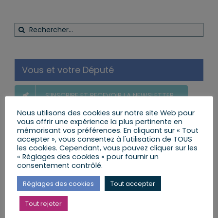
Rechercher:
Vous et votre Député
S’INSCRIRE ET RECEVOIR LA NEWSLETTER
Nous utilisons des cookies sur notre site Web pour
vous offrir une expérience la plus pertinente en
MES LETTRES ENVOYÉES AUX CITOYENS
mémorisant vos préférences. En cliquant sur « Tout
accepter », vous consentez à l'utilisation de TOUS
les cookies. Cependant, vous pouvez cliquer sur les
« Réglages des cookies » pour fournir un
POSER UNE QUESTION AU DÉPUTÉ
consentement contrôlé.
Réglages des cookies
Tout accepter
LE CALENDRIER DES PERMANENCES
Tout rejeter