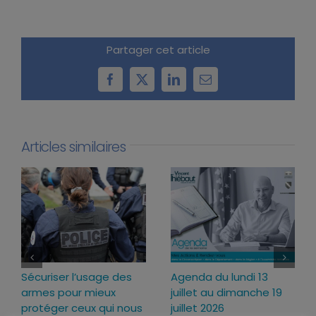
Partager cet article
Facebook
X
LinkedIn
Email
Articles similaires
Sécuriser l’usage des
Agenda du lundi 13
armes pour mieux
juillet au dimanche 19
protéger ceux qui nous
juillet 2026