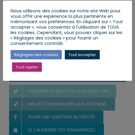
protègent
lundi, 13 Juil 2026
lundi, 13 Juil 2026
Nous utilisons des cookies sur notre site Web pour
vous offrir une expérience la plus pertinente en
mémorisant vos préférences. En cliquant sur « Tout
accepter », vous consentez à l'utilisation de TOUS
les cookies. Cependant, vous pouvez cliquer sur les
« Réglages des cookies » pour fournir un
consentement contrôlé.
Rechercher:
Réglages des cookies
Tout accepter
Tout rejeter
Vous et votre Député
S’INSCRIRE ET RECEVOIR LA NEWSLETTER
MES LETTRES ENVOYÉES AUX CITOYENS
POSER UNE QUESTION AU DÉPUTÉ
LE CALENDRIER DES PERMANENCES