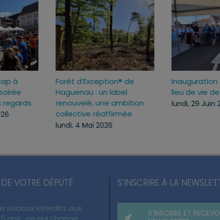
s
La nuit du handicap à
Forêt d’Exception® d
s
Haguenau : une soirée
Haguenau : un label
pour changer les regards
renouvelé, une ambit
collective réaffirmée
samedi, 13 Juin 2026
lundi, 4 Mai 2026
 DE VOTRE DÉPUTÉ
S’INSCRIRE À LA NEWSLET
x sociaux interdits aux
S’INSCRIRE ET RECEVO
5 ans : ce qui change