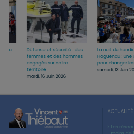
Inauguration du nouveau
Défense et sécurité : de
lieu de vie de Schirrhein
femmes et des homme
engagés sur notre
lundi, 29 Juin 2026
territoire
mardi, 16 Juin 2026
ACTUALITÉ
Les réseau
moins de 1