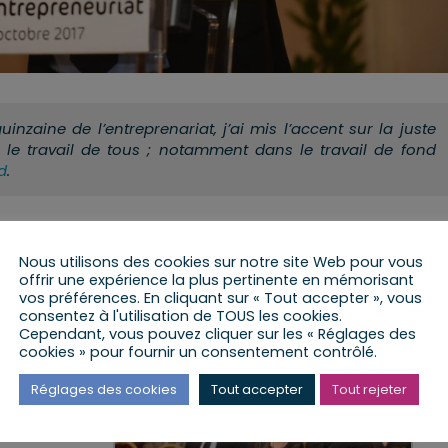
nzaine de l’entreprenariat, j’ai mis l’accent sur la juste
t le travail de tous ; notamment dans le travail de fond
d
.
 économique, ainsi à Haguenau, ce 19 octobre, j’ai rappe
blée, à destination des Entrepreneurs/Repreneurs/TPE/PME
Nous utilisons des cookies sur notre site Web pour vous
teurs et les repreneurs, ainsi que les dispositifs à venir co
offrir une expérience la plus pertinente en mémorisant
vos préférences. En cliquant sur « Tout accepter », vous
e droit à l’erreur.
consentez à l'utilisation de TOUS les cookies.
Cependant, vous pouvez cliquer sur les « Réglages des
cookies » pour fournir un consentement contrôlé.
Réglages des cookies
Tout accepter
Tout rejeter