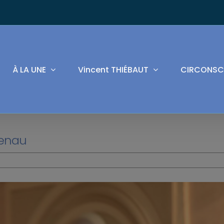
À LA UNE
Vincent THIÉBAUT
CIRCONSC
uenau