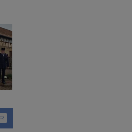
dIn
Email