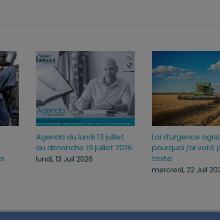
Sécuriser l’usage des
Agenda du lundi 13 jui
ux
armes pour mieux
au dimanche 19 juille
c
protéger ceux qui nous
lundi, 13 Juil 2026
protègent
lundi, 13 Juil 2026