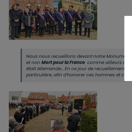
Nous nous recueillons devant notre Monument a
et non
Mort pour la France
comme ailleurs en Fr
était Allemande… En ce jour de recueillement, no
particulière, afin d’honorer ces hommes et ce