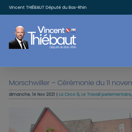
Passer
Vincent THIÉBAUT Député du Bas-Rhin
au
contenu
Morschwiller – Cérémonie du 11 nove
dimanche, 14 Nov 2021
|
La Circo 9
,
Le Travail parlementaire