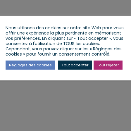
Nous utilisons des cookies sur notre site Web pour vous
offrir une expérience la plus pertinente en mémorisant
vos préférences. En cliquant sur « Tout accepter », vous
consentez à l'utilisation de TOUS les cookies.
Cependant, vous pouvez cliquer sur les « Réglages des
cookies » pour fournir un consentement contrôlé.
ux Morts ou nous pouvons lire l’inscription
À nos Morts
ance… En effet, n’oublions pas qu’à l’époque notre Alsace
Réglages des cookies
Tout accepter
Tout rejeter
us devons oser affirmer avec fierté notre histoire
s femmes tombés au combat. »