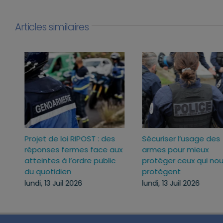
Articles similaires
Loi d’urgence agricole :
Projet de loi RIPOST : des
pourquoi j’ai voté pour ce
réponses fermes face a
texte
atteintes à l’ordre publi
du quotidien
mercredi, 22 Juil 2026
lundi, 13 Juil 2026