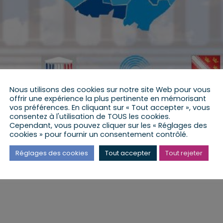
Nous utilisons des cookies sur notre site Web pour vous
offrir une expérience la plus pertinente en mémorisant
vos préférences. En cliquant sur « Tout accepter », vous
consentez à l'utilisation de TOUS les cookies.
Cependant, vous pouvez cliquer sur les « Réglages des
cookies » pour fournir un consentement contrôlé.
di 25 mai 2018
Réglages des cookies
Tout accepter
Tout rejeter
 THIÉBAUT et son équipe, dans les mairies de la 9ème