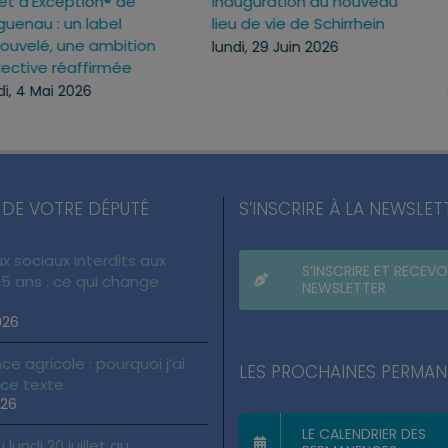
s
La nuit du handicap à
Forêt d’Exception® d
s
Haguenau : une soirée
Haguenau : un label
pour changer les regards
renouvelé, une ambit
collective réaffirmée
samedi, 13 Juin 2026
lundi, 4 Mai 2026
 DE VOTRE DÉPUTÉ
S’INSCRIRE À LA NEWSLET
x sociaux interdits aux
S’INSCRIRE ET RECEVO
5 ans : ce qui change
NEWSLETTER
026
ce agricole : pourquoi j’ai
LES PROCHAINES PERMA
 ce texte
026
LE CALENDRIER DES
lundi 20 juillet au