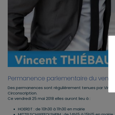
Permanence parlementaire du vendre
Des permanences sont régulièrement tenues par Vincent
Circonscription.
Ce vendredi 25 mai 2018 elles auront lieu à :
HOERDT : de 10h30 à 11h30 en mairie
MITTELSCHAEFFOLSHEIM : de 14h15 à 15h15 en mairie