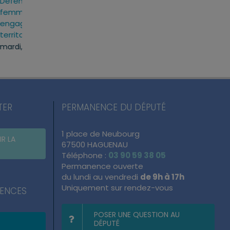
e
Inauguration du nouveau
Défense et sécuri
lieu de vie de Schirrhein
femmes et des 
ion
engagés sur notr
lundi, 29 Juin 2026
territoire
mardi, 16 Juin 2026
TER
PERMANENCE DU DÉPUTÉ
1 place de Neubourg
IR LA
67500 HAGUENAU
Téléphone :
03 90 59 38 05
Permanence ouverte
du lundi au vendredi
de 9h à 17h
Uniquement sur rendez-vous
NENCES
POSER UNE QUESTION AU
DÉPUTÉ