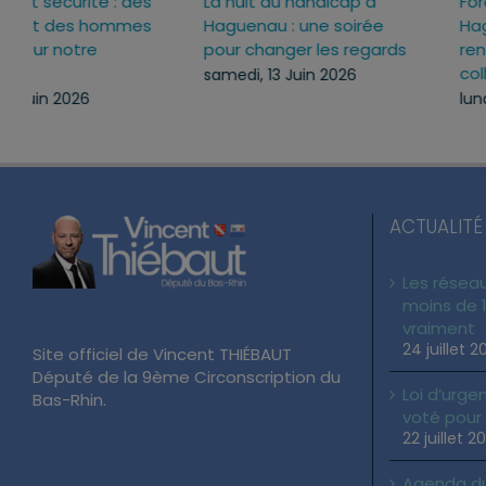
Inauguration du nouveau
Défense et sécurité : de
lieu de vie de Schirrhein
femmes et des homme
engagés sur notre
lundi, 29 Juin 2026
territoire
mardi, 16 Juin 2026
ACTUALITÉ
Les réseau
moins de 1
vraiment
24 juillet 2
Site officiel de Vincent THIÉBAUT
Député de la 9ème Circonscription du
Loi d’urgen
Bas-Rhin.
voté pour
22 juillet 2
Agenda du 