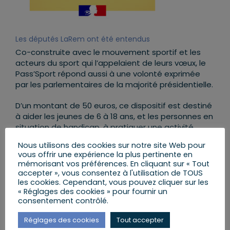
Les députés LaRem ont été entendus
Co-construite avec le mouvement sportif et les
acteurs du sport qui l’appelaient de leurs vœux, le
Pass’Sport répond aussi à une volonté exprimée
par les parlementaires de la majorité présidentielle.
D’un montant de 50 euros, ce dispositif est destiné
à aider les jeunes de 6 à 18 ans, et les personnes en
situation de handicap, à pratiquer une activité
sportive, en participant au financement de leur
Nous utilisons des cookies sur notre site Web pour
inscription dans une association sportive dès
vous offrir une expérience la plus pertinente en
septembre 2021 durant toute l’année scolaire 2021-
mémorisant vos préférences. En cliquant sur « Tout
2022.
accepter », vous consentez à l'utilisation de TOUS
les cookies. Cependant, vous pouvez cliquer sur les
« Réglages des cookies » pour fournir un
consentement contrôlé.
Réglages des cookies
Tout accepter