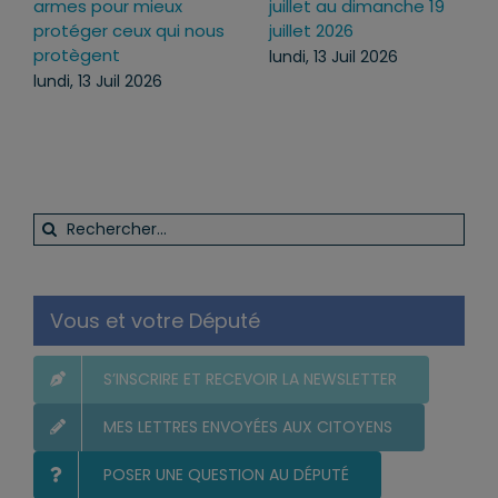
u dimanche 19
pourquoi j’ai voté pour
des répons
26
ce texte
face aux at
l’ordre publi
Juil 2026
mercredi, 22 Juil 2026
quotidien
lundi, 13 Juil
Rechercher:
Vous et votre Député
S’INSCRIRE ET RECEVOIR LA NEWSLETTER
MES LETTRES ENVOYÉES AUX CITOYENS
POSER UNE QUESTION AU DÉPUTÉ