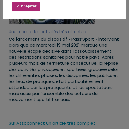
Tout rejeter
Une reprise des activités très attentue
Ce lancement du dispositif « Pass’Sport » intervient
alors que ce mercredi 19 mai 2021 marque une
nouvelle étape décisive dans l’assouplissement
des restrictions sanitaires pour notre pays. Après
plusieurs mois de fermeture consécutive, la reprise
des activités physiques et sportives, graduée selon
les différentes phases, les disciplines, les publics et
les lieux de pratiques, était particulièrement
attendue par les pratiquants et les spectateurs,
mais aussi par l’ensemble des acteurs du
mouvement sportif français.
Sur Assoconnect un article très complet