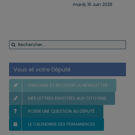
réaffirmée
 Juin 2026
samedi, 13 Juin 2026
lundi, 4 Mai 
Rechercher:
Vous et votre Député
S’INSCRIRE ET RECEVOIR LA NEWSLETTER
MES LETTRES ENVOYÉES AUX CITOYENS
POSER UNE QUESTION AU DÉPUTÉ
LE CALENDRIER DES PERMANENCES