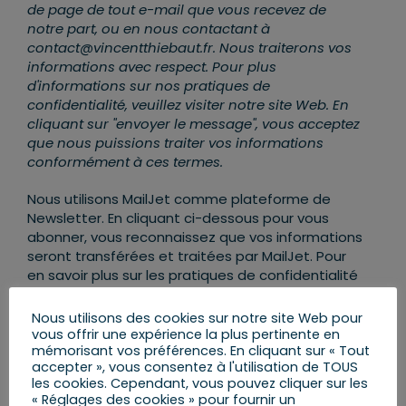
de page de tout e-mail que vous recevez de
notre part, ou en nous contactant à
contact@vincentthiebaut.fr. Nous traiterons vos
informations avec respect. Pour plus
d'informations sur nos pratiques de
confidentialité, veuillez visiter notre site Web. En
cliquant sur "envoyer le message", vous acceptez
que nous puissions traiter vos informations
conformément à ces termes.
Nous utilisons MailJet comme plateforme de
Newsletter. En cliquant ci-dessous pour vous
abonner, vous reconnaissez que vos informations
seront transférées et traitées par MailJet. Pour
en savoir plus sur les pratiques de confidentialité
de MailJet,
rendez-vous ICI
.
Nous utilisons des cookies sur notre site Web pour
vous offrir une expérience la plus pertinente en
mémorisant vos préférences. En cliquant sur « Tout
accepter », vous consentez à l'utilisation de TOUS
les cookies. Cependant, vous pouvez cliquer sur les
« Réglages des cookies » pour fournir un