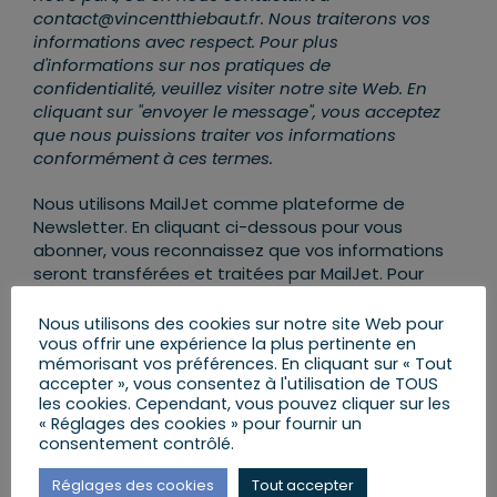
contact@vincentthiebaut.fr. Nous traiterons vos
informations avec respect. Pour plus
d'informations sur nos pratiques de
confidentialité, veuillez visiter notre site Web. En
cliquant sur "envoyer le message", vous acceptez
que nous puissions traiter vos informations
conformément à ces termes.
Nous utilisons MailJet comme plateforme de
Newsletter. En cliquant ci-dessous pour vous
abonner, vous reconnaissez que vos informations
seront transférées et traitées par MailJet. Pour
en savoir plus sur les pratiques de confidentialité
de MailJet,
rendez-vous ICI
.
Nous utilisons des cookies sur notre site Web pour
vous offrir une expérience la plus pertinente en
mémorisant vos préférences. En cliquant sur « Tout
accepter », vous consentez à l'utilisation de TOUS
les cookies. Cependant, vous pouvez cliquer sur les
« Réglages des cookies » pour fournir un
consentement contrôlé.
AJOUTER AU CALENDRIER
Réglages des cookies
Tout accepter