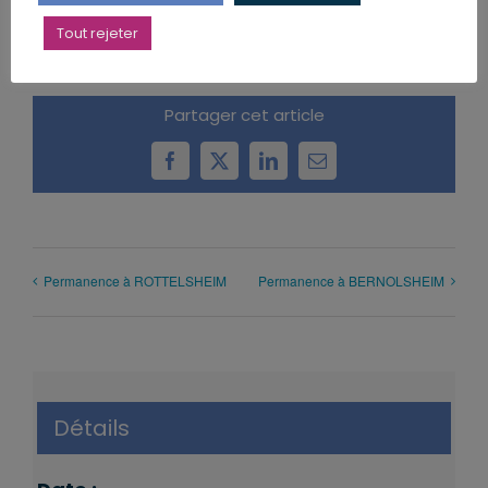
Tout rejeter
Partager cet article
Facebook
X
LinkedIn
Email
Permanence à ROTTELSHEIM
Permanence à BERNOLSHEIM
Détails