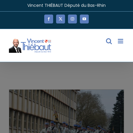
Passer
Vincent THIÉBAUT Député du Bas-Rhin
au
contenu
Facebook
X
Instagram
YouTube