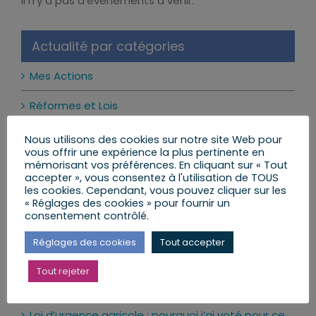
Il n’y a pas d’évènements à venir.
Notice
Actualité par catégories
Mes Actions
Réformes et Lois
Mon Agenda
Nous utilisons des cookies sur notre site Web pour
vous offrir une expérience la plus pertinente en
Mes Lettres aux Citoyens
mémorisant vos préférences. En cliquant sur « Tout
accepter », vous consentez à l'utilisation de TOUS
les cookies. Cependant, vous pouvez cliquer sur les
« Réglages des cookies » pour fournir un
consentement contrôlé.
Mes dernières publications
Réglages des cookies
Tout accepter
Les réseaux sociaux interdits aux moins de 15 ans
Tout rejeter
: ce qui change vraiment
24 juillet 2026
Loi d’urgence agricole : pourquoi j’ai voté pour ce