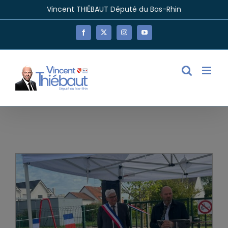
Passer
Vincent THIÉBAUT Député du Bas-Rhin
au
contenu
Facebook
X
Instagram
YouTube