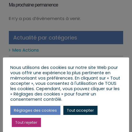
Ma prochaine permanence
Il n’y a pas d’évènements à venir.
Notice
Actualité par catégories
Mes Actions
Réformes et Lois
Nous utilisons des cookies sur notre site Web pour
vous offrir une expérience la plus pertinente en
Mon Agenda
mémorisant vos préférences. En cliquant sur « Tout
accepter », vous consentez à l'utilisation de TOUS
Mes Lettres aux Citoyens
les cookies. Cependant, vous pouvez cliquer sur les
« Réglages des cookies » pour fournir un
consentement contrôlé.
Réglages des cookies
Tout accepter
Mes dernières publications
Tout rejeter
Les réseaux sociaux interdits aux moins de 15 ans
: ce qui change vraiment