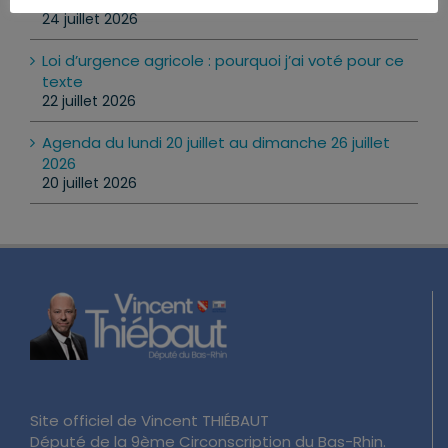
24 juillet 2026
Loi d’urgence agricole : pourquoi j’ai voté pour ce
texte
22 juillet 2026
Agenda du lundi 20 juillet au dimanche 26 juillet
2026
20 juillet 2026
Site officiel de Vincent THIÉBAUT
Député de la 9ème Circonscription du Bas-Rhin.