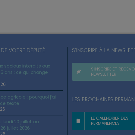
 DE VOTRE DÉPUTÉ
S’INSCRIRE À LA NEWSLET
x sociaux interdits aux
S’INSCRIRE ET RECEVO
5 ans : ce qui change
NEWSLETTER
026
ce agricole : pourquoi j’ai
LES PROCHAINES PERMA
 ce texte
026
LE CALENDRIER DES
lundi 20 juillet au
PERMANENCES
6 juillet 2026
026