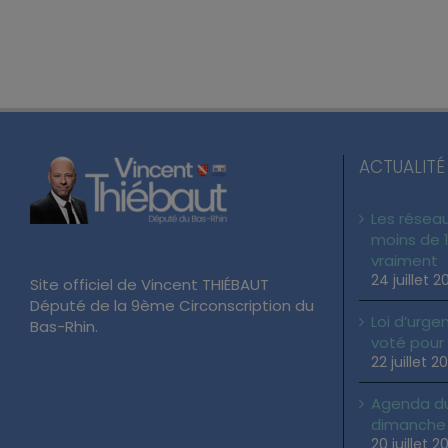
ACTUALITÉ
Les réseau
moins de 1
vraiment
24 juillet 2
Site officiel de Vincent THIÉBAUT
Député de la 9ème Circonscription du
Loi d’urgen
Bas-Rhin.
voté pour
22 juillet 2
Agenda du 
dimanche 2
20 juillet 2