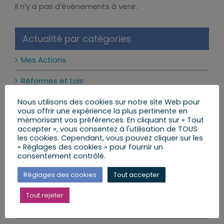
Il n’y a pas d’évènements à venir.
Notice
Actualité par catégories
Mes Actions
Réformes et Lois
Mon Agenda
Nous utilisons des cookies sur notre site Web pour
vous offrir une expérience la plus pertinente en
mémorisant vos préférences. En cliquant sur « Tout
Mes Lettres aux Citoyens
accepter », vous consentez à l'utilisation de TOUS
les cookies. Cependant, vous pouvez cliquer sur les
« Réglages des cookies » pour fournir un
consentement contrôlé.
Mes dernières publications
Réglages des cookies
Tout accepter
Les réseaux sociaux interdits aux moins de 15 ans
Tout rejeter
: ce qui change vraiment
24 juillet 2026