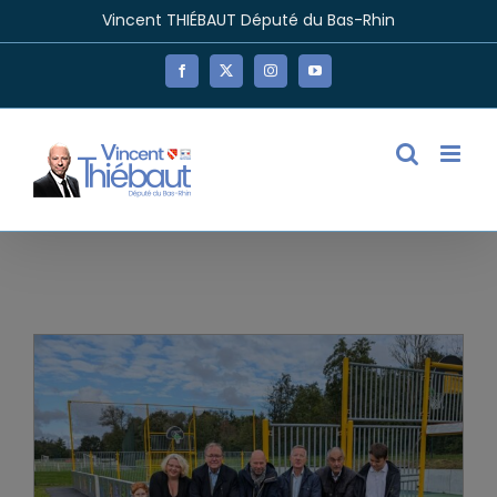
Passer
Vincent THIÉBAUT Député du Bas-Rhin
au
contenu
Facebook
X
Instagram
YouTube